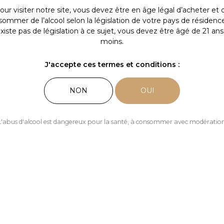
Nos actualités
our visiter notre site, vous devez être en âge légal d’acheter et 
ommer de l’alcool selon la législation de votre pays de résidence.
Les Plaidoyer
existe pas de législation à ce sujet, vous devez être âgé de 21 ans
moins.
P
3D
J'accepte ces termes et conditions :
NON
OUI
L
Fr
L'abus d'alcool est dangereux pour la santé, à consommer avec modération
E
Ga