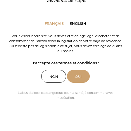
Renseignez votre e-mail pour être tenu au
Nos vins
courant de l’actuatité du domaine
FRANÇAIS
ENGLISH
La Moulinette
Pour visiter notre site, vous devez être en âge légal d’acheter et de
Valider
consommer de l’alcool selon la législation de votre pays de résidence.
Château La Mouline
S’il n’existe pas de législation à ce sujet, vous devez être âgé de 21 ans
au moins.
Totem La Mouline
J'accepte ces termes et conditions :
NON
OUI
L'abus d'alcool est dangereux pour la santé, à consommer avec
modération.
Nos actualités
Les Plaidoyers
Choisir vos préférences en matière de cookies