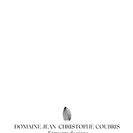
FR
MENU
EN
Panier
Votre panier est actuellement vide.
Retour à la boutique
Le domaine
L'histoire
Serments de vigne