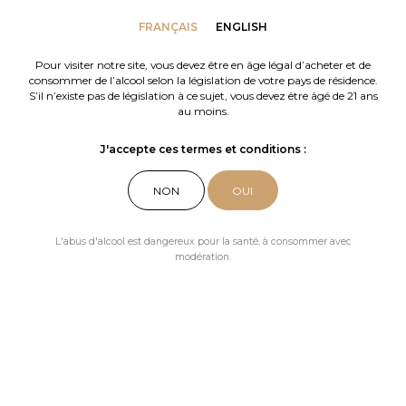
FRANÇAIS
ENGLISH
Pour visiter notre site, vous devez être en âge légal d’acheter et de
consommer de l’alcool selon la législation de votre pays de résidence.
S’il n’existe pas de législation à ce sujet, vous devez être âgé de 21 ans
au moins.
J'accepte ces termes et conditions :
Nos actualités
Les Plaidoyers
NON
OUI
L'abus d'alcool est dangereux pour la santé, à consommer avec
modération.